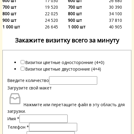
600 шт
17 030
600 шт
26 680
700 шт
19 520
700 шт
30 390
800 шт
22 025
800 шт
34 100
900 шт
24 520
900 шт
37 810
1 000 шт
26 645
1 000 шт
40 905
Закажите визитку всего за минуту
Визитки цветные односторонние (4+0)
Визитки цветные двусторонние (4+4)
Введите количество
Загрузите свой макет
Нажмите или перетащите файл в эту область для
загрузки.
Имя
*
Телефон
*