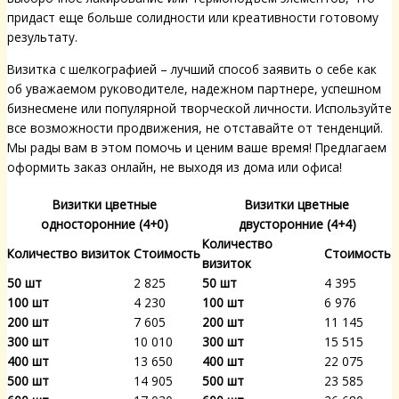
придаст еще больше солидности или креативности готовому
результату.
Визитка с шелкографией – лучший способ заявить о себе как
об уважаемом руководителе, надежном партнере, успешном
бизнесмене или популярной творческой личности. Используйте
все возможности продвижения, не отставайте от тенденций.
Мы рады вам в этом помочь и ценим ваше время! Предлагаем
оформить заказ онлайн, не выходя из дома или офиса!
Визитки цветные
Визитки цветные
односторонние (4+0)
двусторонние (4+4)
Количество
Количество визиток
Стоимость
Стоимость
визиток
50 шт
2 825
50 шт
4 395
100 шт
4 230
100 шт
6 976
200 шт
7 605
200 шт
11 145
300 шт
10 010
300 шт
15 515
400 шт
13 650
400 шт
22 075
500 шт
14 905
500 шт
23 585