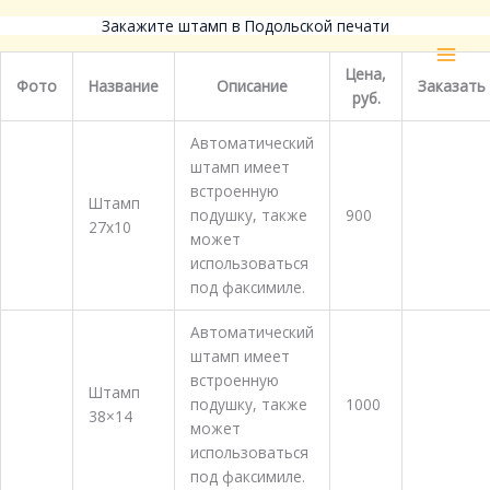
Закажите штамп в Подольской печати
Перейти
MAI
к
MEN
Цена,
содержимому
Фото
Название
Описание
Заказать
руб.
Автоматический
штамп имеет
встроенную
Штамп
подушку, также
900
Заказать
27х10
может
использоваться
под факсимиле.
Автоматический
штамп имеет
встроенную
Штамп
подушку, также
1000
38×14
Заказать
может
использоваться
под факсимиле.