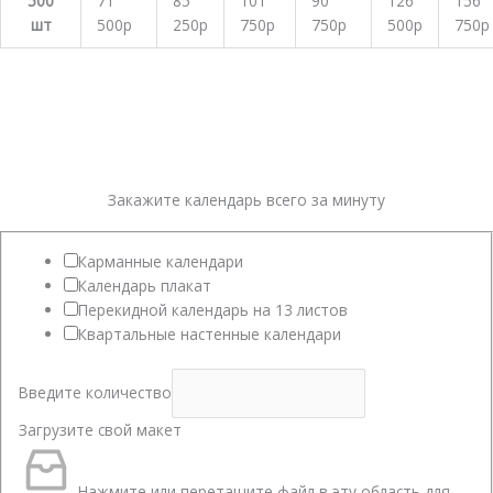
500
71
85
101
90
126
156
шт
500р
250р
750р
750р
500р
750р
Закажите календарь всего за минуту
Карманные календари
Календарь плакат
Перекидной календарь на 13 листов
Квартальные настенные календари
Введите количество
Загрузите свой макет
Нажмите или перетащите файл в эту область для