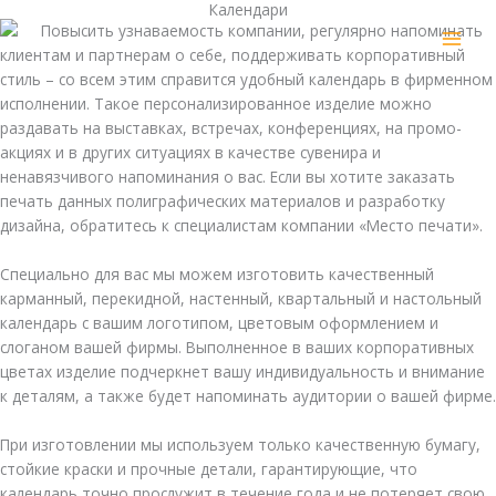
Календари
Перейти
MAI
Повысить узнаваемость компании, регулярно напоминать
к
клиентам и партнерам о себе, поддерживать корпоративный
MEN
содержимому
стиль – со всем этим справится удобный календарь в фирменном
исполнении. Такое персонализированное изделие можно
раздавать на выставках, встречах, конференциях, на промо-
акциях и в других ситуациях в качестве сувенира и
ненавязчивого напоминания о вас. Если вы хотите заказать
печать данных полиграфических материалов и разработку
дизайна, обратитесь к специалистам компании «Место печати».
Специально для вас мы можем изготовить качественный
карманный, перекидной, настенный, квартальный и настольный
календарь с вашим логотипом, цветовым оформлением и
слоганом вашей фирмы. Выполненное в ваших корпоративных
цветах изделие подчеркнет вашу индивидуальность и внимание
к деталям, а также будет напоминать аудитории о вашей фирме.
При изготовлении мы используем только качественную бумагу,
стойкие краски и прочные детали, гарантирующие, что
календарь точно прослужит в течение года и не потеряет свою