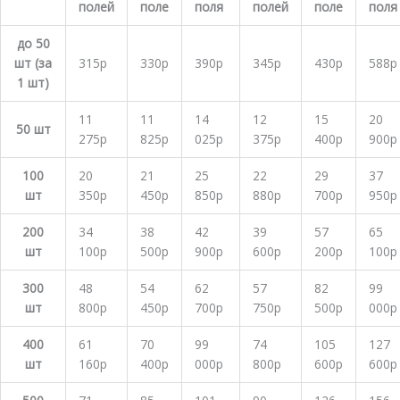
полей
поле
поля
полей
поле
пол
до 50
шт (за
315р
330р
390р
345р
430р
588р
1 шт)
11
11
14
12
15
20
50 шт
275р
825р
025р
375р
400р
900р
100
20
21
25
22
29
37
шт
350р
450р
850р
880р
700р
950р
200
34
38
42
39
57
65
шт
100р
500р
900р
600р
200р
100р
300
48
54
62
57
82
99
шт
800р
450р
700р
750р
500р
000р
400
61
70
99
74
105
127
шт
160р
400р
000р
800р
600р
600р