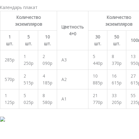
Календарь плакат
Количество
Количество
экземпляров
экземпляров
Цветность
4+0
1
5
10
30
50
100
шт.
шт.
шт.
шт.
шт.
1
2
5
8
13
285р
А3
250р
090р
440р
370р
950
2
4
10
16
27
570р
А2
515р
185р
885р
615р
615
1
5
8
21
33
55
А1
125р
025р
580р
770р
205р
235