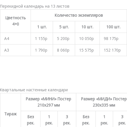
Перекидной календарь на 13 листов
Количество экземпляров
Цветность
4+0
1 шт.
5 шт.
10 шт.
100 шт.
А4
1 155р
5 200р
10 050р
98 175р
А3
1 790р
8 060р
15 575р
152 170р
Квартальные настенные календари
Размер «МИНИ» Постер
Размер «МИДИ» Постер
210х297 мм
230х335 мм
Тираж
Без
1
3
Без
1
3
рек.
рек.
рек.
рек.
рек.
рек.