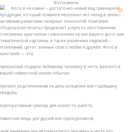
Фотокамень
Перейти
MAI
Фото в на камне – достаточно новый вид сувенирной
к
продукции, который появился несколько лет назад в связи с
MEN
содержимому
активным развитием лазерных технологий. Компания
«Подольская печать» предлагает услуги по изготовлению
стеклянных кристаллов с нанесением на них вашего фото или
тематической картинки, а также различных надписей –
пожеланий, цитат, важных слов о любви и дружбе. Фото в
кристалле — это:
прекрасный подарок любимому человеку в честь важного в
вашей совместной жизни события,
презент родственникам на день рождения или годовщину
свадьбы,
корпоративный сувенир для коллег по работе,
памятная вещь для друзей или однокурсников,
знак внимания для авторитетного человека в честь его