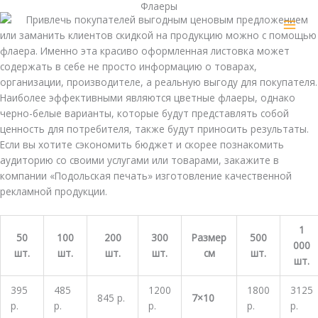
Флаеры
Перейти
MAI
Привлечь покупателей выгодным ценовым предложением
к
или заманить клиентов скидкой на продукцию можно с помощью
MEN
содержимому
флаера. Именно эта красиво оформленная листовка может
содержать в себе не просто информацию о товарах,
организации, производителе, а реальную выгоду для покупателя.
Наиболее эффективными являются цветные флаеры, однако
черно-белые варианты, которые будут представлять собой
ценность для потребителя, также будут приносить результаты.
Если вы хотите сэкономить бюджет и скорее познакомить
аудиторию со своими услугами или товарами, закажите в
компании «Подольская печать» изготовление качественной
рекламной продукции.
1
50
100
200
300
Размер
500
000
шт.
шт.
шт.
шт.
см
шт.
шт.
395
485
1200
1800
3125
845 р.
7×10
р.
р.
р.
р.
р.