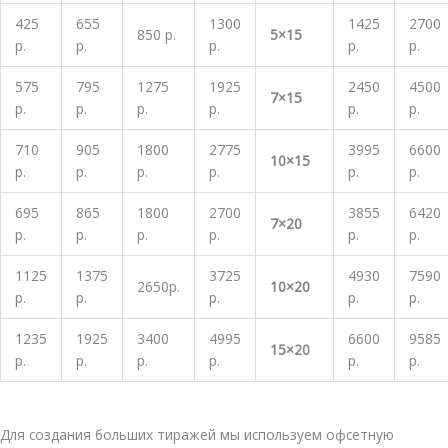
425
655
1300
1425
2700
850 р.
5×15
р.
р.
р.
р.
р.
575
795
1275
1925
2450
4500
7×15
р.
р.
р.
р.
р.
р.
710
905
1800
2775
3995
6600
10×15
р.
р.
р.
р.
р.
р.
695
865
1800
2700
3855
6420
7×20
р.
р.
р.
р.
р.
р.
1125
1375
3725
4930
7590
2650р.
10×20
р.
р.
р.
р.
р.
1235
1925
3400
4995
6600
9585
15×20
р.
р.
р.
р.
р.
р.
Для создания больших тиражей мы используем офсетную