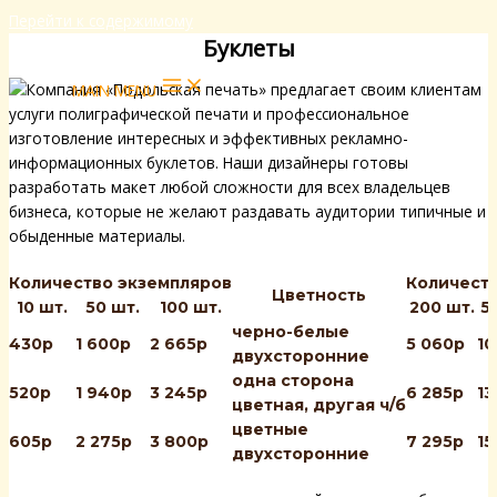
Перейти к содержимому
Буклеты
Компания «Подольская печать» предлагает своим клиентам
MAIN MENU
услуги полиграфической печати и профессиональное
изготовление интересных и эффективных рекламно-
информационных буклетов. Наши дизайнеры готовы
разработать макет любой сложности для всех владельцев
бизнеса, которые не желают раздавать аудитории типичные и
обыденные материалы.
Количество экземпляров
Количест
Цветность
10 шт.
50 шт.
100 шт.
200 шт.
5
черно-белые
430р
1 600р
2 665р
5 060р
10
двухсторонние
одна сторона
520р
1 940р
3 245р
6 285р
13
цветная, другая ч/б
цветные
605р
2 275р
3 800р
7 295р
15
двухсторонние